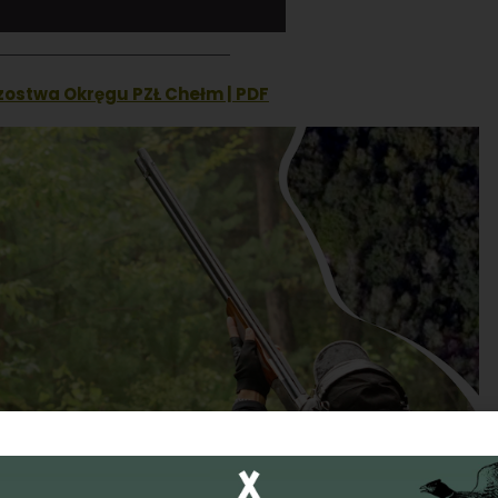
ostwa Okręgu PZŁ Chełm | PDF