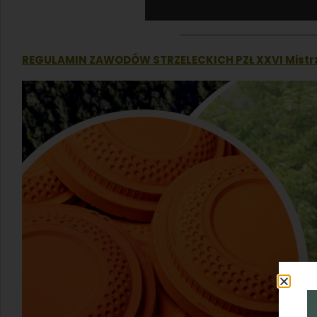
REGULAMIN ZAWODÓW STRZELECKICH PZŁ XXVI Mistrz