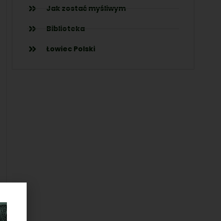
Jak zostać myśliwym
Biblioteka
Łowiec Polski