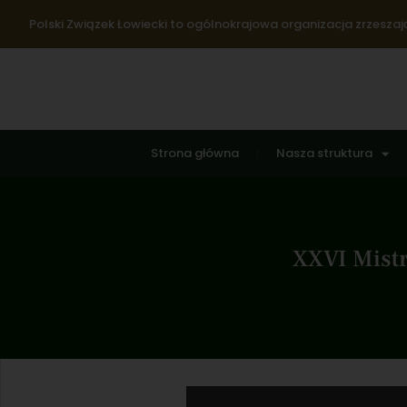
Polski Związek Łowiecki to ogólnokrajowa organizacja zrzeszają
Strona główna
Nasza struktura
XXVI Mistr