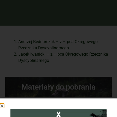
Andrzej Bednarczuk – z – pca Okręgowego
Rzecznika Dyscyplinarnego
Jacek Iwanicki – z – pca Okręgowego Rzecznika
Dyscyplinarnego
Materiały do pobrania
Uchwały i inne