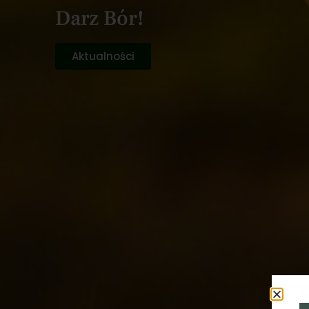
Darz Bór!
Aktualności