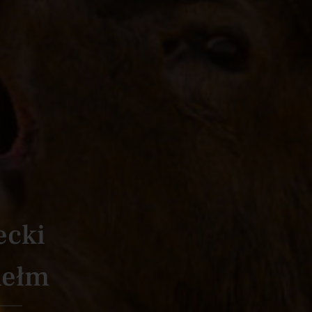
ecki
hełm