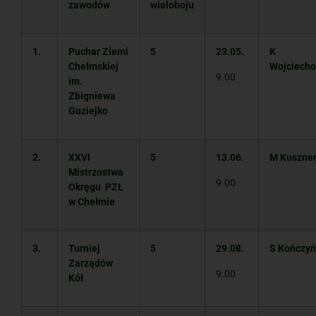
zawodów
wieloboju
1.
Puchar Ziemi
5
23.05.
K
Chełmskiej
Wojciecho
9.00
im.
Zbigniewa
Guziejko
2.
XXVI
5
13.06.
M Kuszne
Mistrzostwa
9.00
Okręgu
PZŁ
w Chełmie
3.
Turniej
5
29.08.
S Kończyń
Zarządów
9.00
Kół