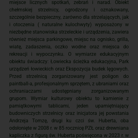
miejsce licznych spotkań, zebrań i narad. Obiekt
chełmskiej strzelnicy, ogrodzony i oznakowany,
szczególnie bezpieczny, zarówno dla strzelających, jak
i otoczenia ( naturalne kulochwyty) wyposażony w
niezbędne stanowiska strzeleckie i urządzenia, zawiera
również miejsca parkingowe, miejsc na ognisko, grilla,
wiatę, zadaszenia, oczko wodne oraz miejsca do
rekreacji i wypoczynku. O wymiarze edukacyjnym
obiektu świadczy: Łowiecka ścieżka edukacyjna, Park
urządzeń łowieckich oraz Ekspozycja budek lęgowych.
Przed strzelnicą zorganizowany jest poligon do
paintball-a, profesjonalnym sprzętem, z ubraniami oraz
ochraniaczami udostępniany zorganizowanym
grupom. Wymiar kulturowy obiektu to kamienie z
pamiątkowymi tablicami, jeden upamiętniający
budowniczych strzelnicy oraz inicjatora jej powstania
Andrzeja Tomzę, drugi ku czci św. Huberta, oba
odsłonięte w 2008 r. w 85 rocznicę PZŁ oraz drewniana
kapliczka z figurą św. Huberta poświęcona w 2023 r. w