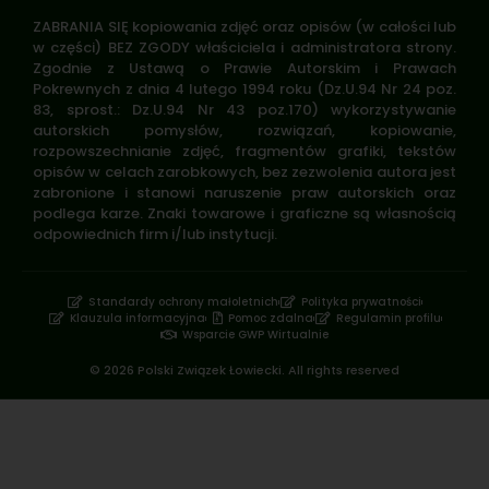
ZABRANIA SIĘ kopiowania zdjęć oraz opisów (w całości lub
w części) BEZ ZGODY właściciela i administratora strony.
Zgodnie z Ustawą o Prawie Autorskim i Prawach
Pokrewnych z dnia 4 lutego 1994 roku (Dz.U.94 Nr 24 poz.
83, sprost.: Dz.U.94 Nr 43 poz.170) wykorzystywanie
autorskich pomysłów, rozwiązań, kopiowanie,
rozpowszechnianie zdjęć, fragmentów grafiki, tekstów
opisów w celach zarobkowych, bez zezwolenia autora jest
zabronione i stanowi naruszenie praw autorskich oraz
podlega karze. Znaki towarowe i graficzne są własnością
odpowiednich firm i/lub instytucji.
Standardy ochrony małoletnich
Polityka prywatności
Klauzula informacyjna
Pomoc zdalna
Regulamin profilu
Wsparcie GWP Wirtualnie
© 2026 Polski Związek Łowiecki. All rights reserved