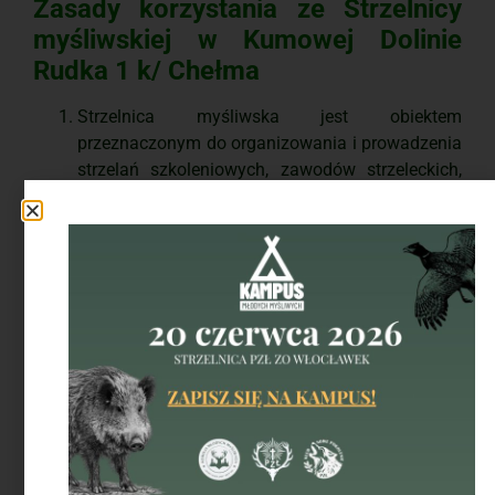
Zasady korzystania ze Strzelnicy
myśliwskiej w Kumowej Dolinie
Rudka 1 k/ Chełma
Strzelnica myśliwska jest obiektem
przeznaczonym do organizowania i prowadzenia
strzelań szkoleniowych, zawodów strzeleckich,
spotkań, szkoleń, imprez sportowych i
rekreacyjnych oraz do przystrzeliwania broni.
Pierwszeństwo z korzystania z obiektu strzelnicy
myśliwskiej i Domu Myśliwych Ziemi Chełmskiej
mają miejscowe koła łowieckie. Zainteresowane
koła zgłaszają (pisemnie/email) w terminie od 1
do 15 lutego, a ZO PZŁ w Chełmie uzgadnia
(potwierdza pisemnie/email) termin rezerwacji
strzelnicy do przystrzeliwania broni, org. treningu,
org. zawodów i rezerwacji Domu Myśliwych
Ziemi Chełmskiej.
Uzgodniony termin ( sobota/niedziela) obejmuje