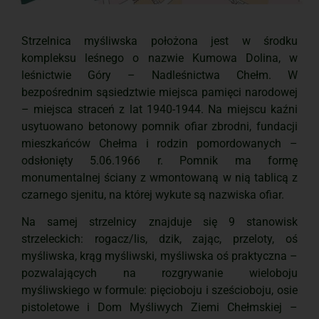
Strzelnica myśliwska położona jest w środku
kompleksu leśnego o nazwie Kumowa Dolina, w
leśnictwie Góry – Nadleśnictwa Chełm. W
bezpośrednim sąsiedztwie miejsca pamięci narodowej
– miejsca straceń z lat 1940-1944. Na miejscu kaźni
usytuowano betonowy pomnik ofiar zbrodni, fundacji
mieszkańców Chełma i rodzin pomordowanych –
odsłonięty 5.06.1966 r. Pomnik ma formę
monumentalnej ściany z wmontowaną w nią tablicą z
czarnego sjenitu, na której wykute są nazwiska ofiar.
Na samej strzelnicy znajduje się 9 stanowisk
strzeleckich: rogacz/lis, dzik, zając, przeloty, oś
myśliwska, krąg myśliwski, myśliwska oś praktyczna –
pozwalających na rozgrywanie wieloboju
myśliwskiego w formule: pięcioboju i sześcioboju, osie
pistoletowe i Dom Myśliwych Ziemi Chełmskiej –