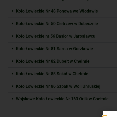
Koło Łowieckie Nr 48 Ponowa we Włodawie
Koło Łowieckie Nr 50 Cietrzew w Dubecznie
Koło Łowieckie nr 56 Basior w Jarosławcu
Koło Łowieckie Nr 81 Sarna w Gorzkowie
Koło Łowieckie Nr 82 Dubelt w Chełmie
Koło Łowieckie Nr 85 Sokół w Chełmie
Koło Łowieckie Nr 86 Szpak w Woli Uhruskiej
Wojskowe Koło Łowieckie Nr 163 Orlik w Chełmie