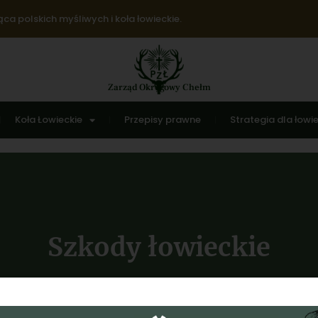
ca polskich myśliwych i koła łowieckie.
Zarząd Okręgowy Chełm
Koła Łowieckie
Przepisy prawne
Strategia dla łowi
Szkody łowieckie