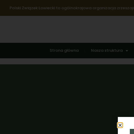
Polski Związek Łowiecki to ogólnokrajowa organizacja zrzeszają
Strona główna
Nasza struktura