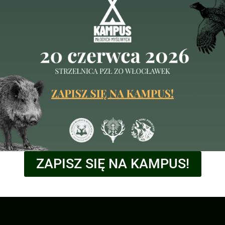
ich:
 szacowania szkód w uprawach i płodach rolnych
eckie
Dane kontaktowe
ZAPISZ SIĘ NA KAMPUS!
+48 0 (82) 565 84 82