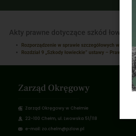
Akty prawne dotyczące szkód łowieck
Rozporządzenie w sprawie szczegółowych warunków
Rozdział 9 „Szkody łowieckie” ustawy – Prawo łowi
Zarząd Okręgowy
Zarząd Okręgowy w Chełmie
22-100 Chełm, ul. Lwowska 51/118
e-mail: zo.chelm@pzlow.pl