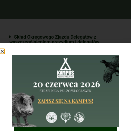
Skład Okręgowego Zjazdu Delegatów z
wyszczególnieniem prezydium i delegatów
Zespół Nadzorczo-Kontrolny
Kapituła Odznaczeń Łowieckich
Zarząd Okręgowy
Zarząd Okręgowy w Chełmie
22-100 Chełm, ul. Lwowska 51/118