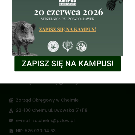
XXVI Mistrzostwa Okręgu PZŁ w Chełmie
13 czerwca 2026 r.
REGULAMIN ZAWODÓW STRZELECKICH PZŁ XXVI
Mistrzostwa Okręgu PZŁ Chełm |
20 maja 2026
ZAPISZ SIĘ NA KAMPUS!
Zarząd Okręgowy
Zarząd Okręgowy w Chełmie
22-100 Chełm, ul. Lwowska 51/118
e-mail: zo.chelm@pzlow.pl
NIP: 526 030 04 63