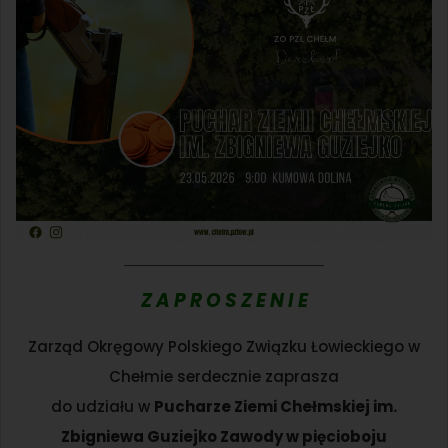
Z A P R O S Z E N I E
Zarząd Okręgowy Polskiego Związku Łowieckiego w
Chełmie serdecznie zaprasza
do udziału w
Pucharze Ziemi Chełmskiej im.
Zbigniewa Guziejko Zawody w pięcioboju