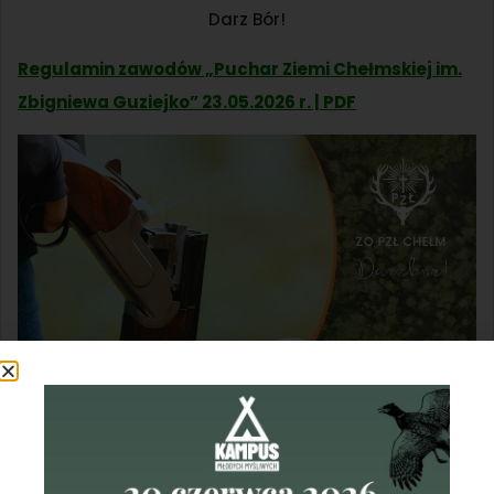
Darz Bór!
Regulamin zawodów „Puchar Ziemi Chełmskiej im.
Zbigniewa Guziejko” 23.05.2026 r. | PDF