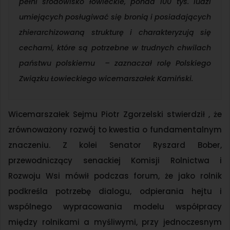
pełni środowisko łowieckie, ponad 100 tys. ludzi
umiejących posługiwać się bronią i posiadających
zhierarchizowaną strukturę i charakteryzują się
cechami, które są potrzebne w trudnych chwilach
państwu polskiemu – zaznaczał rolę Polskiego
Związku Łowieckiego wicemarszałek Kamiński.
Wicemarszałek Sejmu Piotr Zgorzelski stwierdził , że
zrównoważony rozwój to kwestia o fundamentalnym
znaczeniu. Z kolei Senator Ryszard Bober,
przewodniczący senackiej Komisji Rolnictwa i
Rozwoju Wsi mówił podczas forum, że jako rolnik
podkreśla potrzebę dialogu, odpierania hejtu i
wspólnego wypracowania modelu współpracy
między rolnikami a myśliwymi, przy jednoczesnym