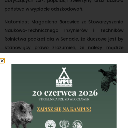
dotyczących ASF, populacji zwierzyny oraz udziału
państwa w wypłacie odszkodowań.
Natomiast Magdalena Borowiec ze Stowarzyszenia
Naukowo-Technicznego Inżynierów i Techników
Rolnictwa podkreślała w Senacie, że kluczowe jest by
stanowiący prawo zrozumieli, że należy mądrze
zarządzać populacjami, nie tylko zwierząt łownych,
ale i „problematycznych” jak np. wilk, a
odpowiedzialność to fundament zrównoważonego
rozwoju.