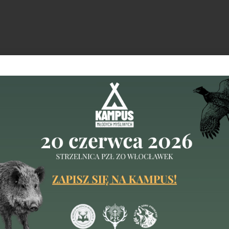
u, KŁ nr 50 Cietrzew w Dubecznie, KŁ nr 48 Ponowa we
 w Krasnymstawie i KŁ Pogoń Warszawie.