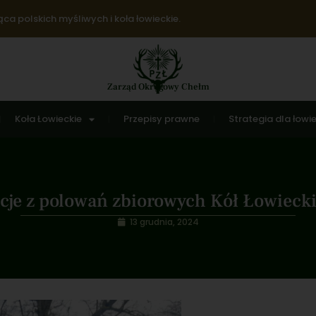
ca polskich myśliwych i koła łowieckie.
Zarząd Okręgowy Chełm
Koła Łowieckie
Przepisy prawne
Strategia dla łowi
acje z polowań zbiorowych Kół Łowieck
13 grudnia, 2024