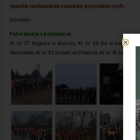
sposób zachowania zasobów przyrodniczych.
Darzbór!
Fotorelacje z polowań w:
KŁ nr 27 Rogacz w Bończy, KŁ nr 24 Lis w Łopiennik
Włodawie, KŁ nr 82 Dubelt w Chełmie, KŁ nr 16 Szarak