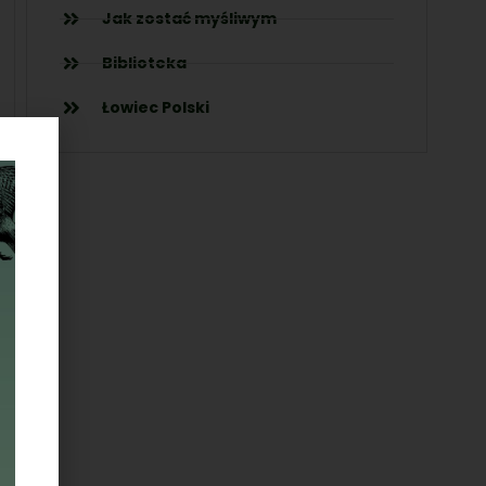
Jak zostać myśliwym
Biblioteka
Łowiec Polski