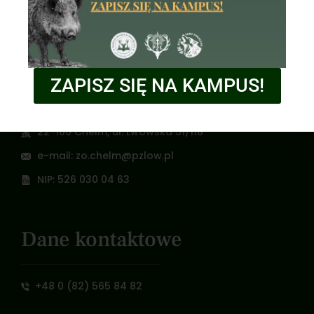
10 lutego 2026
Zarząd Okręgowy
ZAPISZ SIĘ NA KAMPUS!
Zarząd Okręgowy w Chełmie
22-100 Chełm, ul. Lwowska 51/118
e-mail: zo.chelm@pzlow.pl
NIP: 526 030 04 63
Dane kontaktowe
+48 0 (82) 565 84 82