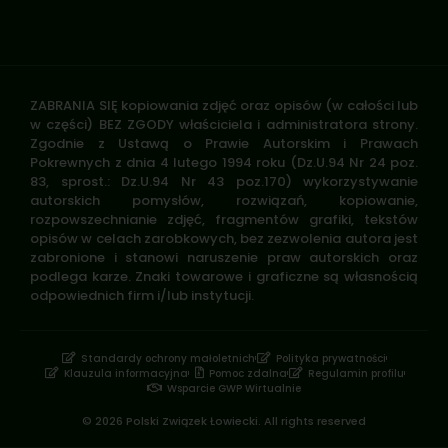
ZABRANIA SIĘ kopiowania zdjęć oraz opisów (w całości lub
w części) BEZ ZGODY właściciela i administratora strony.
Zgodnie z Ustawą o Prawie Autorskim i Prawach
Pokrewnych z dnia 4 lutego 1994 roku (Dz.U.94 Nr 24 poz.
83, sprost.: Dz.U.94 Nr 43 poz.170) wykorzystywanie
autorskich pomysłów, rozwiązań, kopiowanie,
rozpowszechnianie zdjęć, fragmentów grafiki, tekstów
opisów w celach zarobkowych, bez zezwolenia autora jest
zabronione i stanowi naruszenie praw autorskich oraz
podlega karze. Znaki towarowe i graficzne są własnością
odpowiednich firm i/lub instytucji.
Standardy ochrony małoletnich
Polityka prywatności
Klauzula informacyjna
Pomoc zdalna
Regulamin profilu
Wsparcie GWP Wirtualnie
© 2026 Polski Związek Łowiecki. All rights reserved