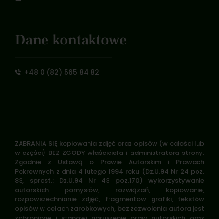
Dane kontaktowe
+48 0 (82) 565 84 82
ZABRANIA SIĘ kopiowania zdjęć oraz opisów (w całości lub
w części) BEZ ZGODY właściciela i administratora strony.
Zgodnie z Ustawą o Prawie Autorskim i Prawach
Pokrewnych z dnia 4 lutego 1994 roku (Dz.U.94 Nr 24 poz.
83, sprost.: Dz.U.94 Nr 43 poz.170) wykorzystywanie
autorskich pomysłów, rozwiązań, kopiowanie,
rozpowszechnianie zdjęć, fragmentów grafiki, tekstów
opisów w celach zarobkowych, bez zezwolenia autora jest
zabronione i stanowi naruszenie praw autorskich oraz