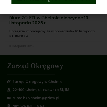
Biuro ZO PZŁ w Chełmie nieczynne 10
listopada 2025 r.
Uprzejmie informujemy, że w poniedziałek 10 listopada
b.r. biuro ZO
8 listopada 2025
Zarząd Okręgowy
Zarząd Okręgowy w Chełmie
22-100 Chełm, ul. Lwowska 51/118
e-mail: zo.chelm@pzlow.pl
NIP: 526 030 04 63